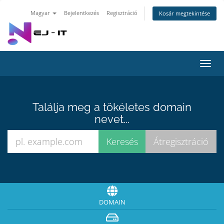
Magyar
Bejelentkezés
Regisztráció
Kosár megtekintése
Váltá
a
navig
Találja meg a tökéletes domain
nevet...
DOMAIN