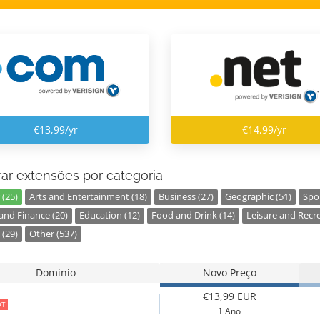
€13,99/yr
€14,99/yr
ar extensões por categoria
 (25)
Arts and Entertainment (18)
Business (27)
Geographic (51)
Spor
nd Finance (20)
Education (12)
Food and Drink (14)
Leisure and Recre
 (29)
Other (537)
Domínio
Novo Preço
€13,99 EUR
OT
1 Ano