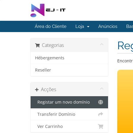
Área do Cliente
Loja
Anúncios
Ba
Reg
Categorias
Hébergements
Encontr
Reseller
Acções
Registar um novo domínio
Transferir Domínio
Ver Carrinho