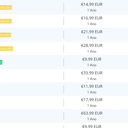
€14,99 EUR
OMOÇÃO
1 Ano
€16,99 EUR
OMOÇÃO
1 Ano
€21,99 EUR
MOÇÃO
1 Ano
€28,99 EUR
OMOÇÃO
1 Ano
€9,99 EUR
O
1 Ano
€33,99 EUR
1 Ano
€11,99 EUR
1 Ano
€17,99 EUR
1 Ano
€63,99 EUR
1 Ano
€9,99 EUR