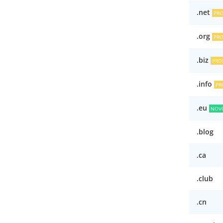
.net
PR
.org
PR
.biz
PRO
.info
PR
.eu
NOV
.blog
.ca
.club
.cn