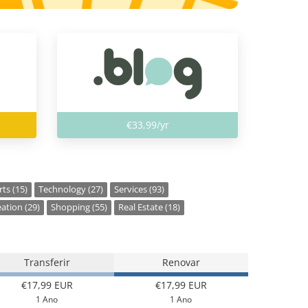
€33,99/yr
ts (15)
Technology (27)
Services (93)
ation (29)
Shopping (55)
Real Estate (18)
Transferir
Renovar
€17,99 EUR
€17,99 EUR
1 Ano
1 Ano