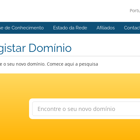
Port
se de Conhecimento
Estado da Rede
Afiliados
Contac
istar Domínio
e o seu novo domínio. Comece aqui a pesquisa