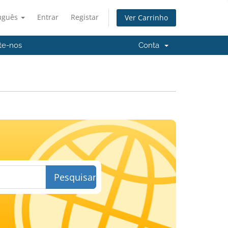
uguês
Entrar
Registar
Ver Carrinho
te-nos
Conta
Pesquisar