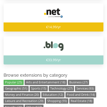
€14,99/yr
€33,99/yr
Browse extensions by category
Popular (25)
Arts and Entertainment (18)
Business (27)
Geographic (51)
Sports (15)
Technology (27)
Services (93)
Money and Finance (20)
Education (12)
Food and Drink (14)
Leisure and Recreation (29)
Shopping (55)
Real Estate (18)