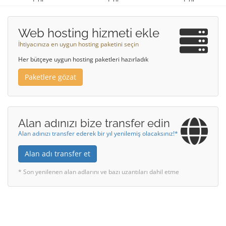
Web hosting hizmeti ekle
İhtiyacınıza en uygun hosting paketini seçin
Her bütçeye uygun hosting paketleri hazırladık
Paketlere gözat
Alan adınızı bize transfer edin
Alan adınızı transfer ederek bir yıl yenilemiş olacaksınız!*
Alan adı transfer et
* Son yenilenen alan adlarını ve bazı uzantıları dahil etme