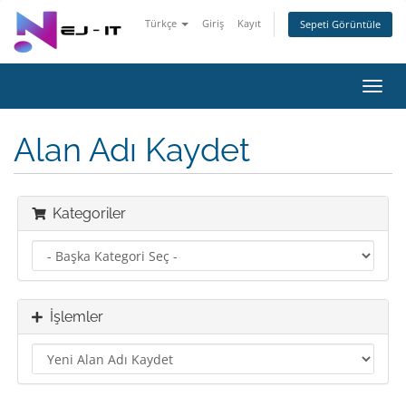
Türkçe
Giriş
Kayıt
Sepeti Görüntüle
Toggl
navig
Alan Adı Kaydet
Kategoriler
İşlemler